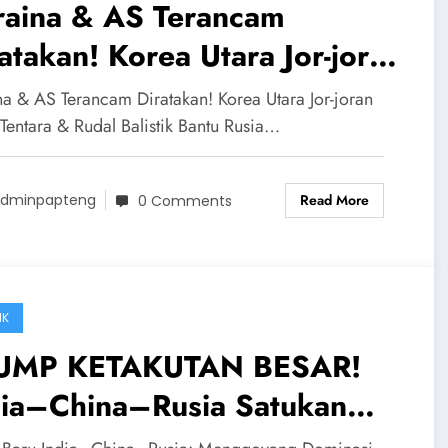
raina & AS Terancam
atakan! Korea Utara Jor-joran
im Tentara & Rudal Balistik
na & AS Terancam Diratakan! Korea Utara Jor-joran
tu Rusia
 Tentara & Rudal Balistik Bantu Rusia…
Read More
dminpapteng
0 Comments
IK
UMP KETAKUTAN BESAR!
dia–China–Rusia Satukan
kuatan Lawan AS Dalam