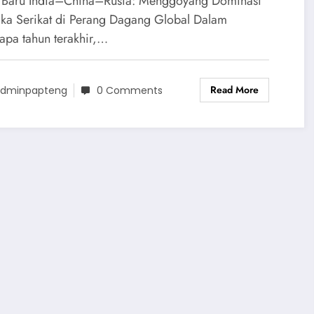
 Baru India–China–Rusia: Menggoyang Dominasi
rang Dagang
ka Serikat di Perang Dagang Global Dalam
apa tahun terakhir,…
Read More
dminpapteng
0 Comments