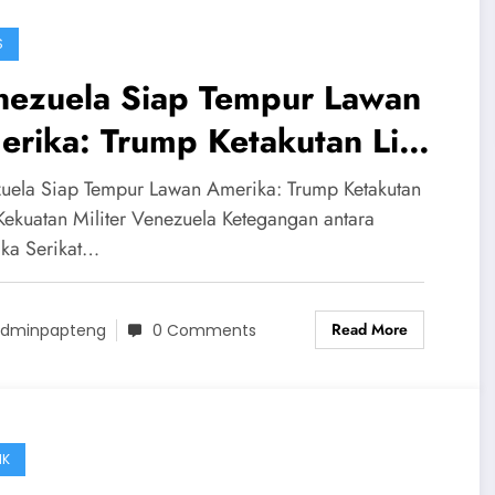
S
nezuela Siap Tempur Lawan
rika: Trump Ketakutan Lihat
uatan Militer Venezuela
uela Siap Tempur Lawan Amerika: Trump Ketakutan
 Kekuatan Militer Venezuela Ketegangan antara
ka Serikat…
Read More
dminpapteng
0 Comments
IK