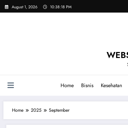
Skip
August 1, 2026
10:38:18 PM
to
content
WEBS
Home
Bisnis
Kesehatan
Home
2025
September