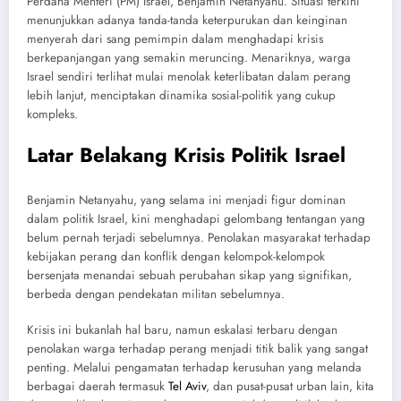
Perdana Menteri (PM) Israel, Benjamin Netanyahu. Situasi terkini
menunjukkan adanya tanda-tanda keterpurukan dan keinginan
menyerah dari sang pemimpin dalam menghadapi krisis
berkepanjangan yang semakin meruncing. Menariknya, warga
Israel sendiri terlihat mulai menolak keterlibatan dalam perang
lebih lanjut, menciptakan dinamika sosial-politik yang cukup
kompleks.
Latar Belakang Krisis Politik Israel
Benjamin Netanyahu, yang selama ini menjadi figur dominan
dalam politik Israel, kini menghadapi gelombang tentangan yang
belum pernah terjadi sebelumnya. Penolakan masyarakat terhadap
kebijakan perang dan konflik dengan kelompok-kelompok
bersenjata menandai sebuah perubahan sikap yang signifikan,
berbeda dengan pendekatan militan sebelumnya.
Krisis ini bukanlah hal baru, namun eskalasi terbaru dengan
penolakan warga terhadap perang menjadi titik balik yang sangat
penting. Melalui pengamatan terhadap kerusuhan yang melanda
berbagai daerah termasuk
Tel Aviv
, dan pusat-pusat urban lain, kita