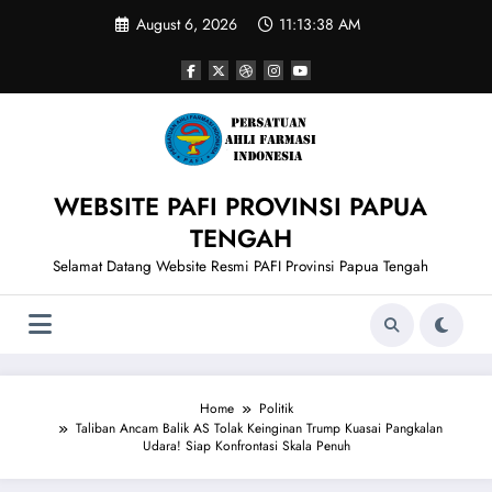
Skip
August 6, 2026
11:13:39 AM
to
content
WEBSITE PAFI PROVINSI PAPUA
TENGAH
Selamat Datang Website Resmi PAFI Provinsi Papua Tengah
Home
Politik
Taliban Ancam Balik AS Tolak Keinginan Trump Kuasai Pangkalan
Udara! Siap Konfrontasi Skala Penuh