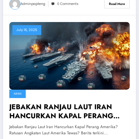
Adminpapteng
0 Comments
Read More
July 16, 2025
NEWS
JEBAKAN RANJAU LAUT IRAN
HANCURKAN KAPAL PERANG
AMERIKA!? Ratusan Angkatan Laut
Jebakan Ranjau Laut Iran Hancurkan Kapal Perang Amerika?
Amerika Tewas?
Ratusan Angkatan Laut Amerika Tewas? Berita terkini…