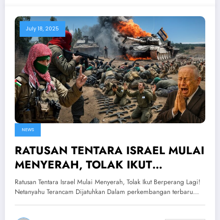
July 18, 2025
NEWS
RATUSAN TENTARA ISRAEL MULAI
MENYERAH, TOLAK IKUT
BERPERANG LAGI! Netanyahu
Ratusan Tentara Israel Mulai Menyerah, Tolak Ikut Berperang Lagi!
Terancam Dijatuhkan
Netanyahu Terancam Dijatuhkan Dalam perkembangan terbaru…