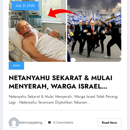
July 31, 2025
NEWS
NETANYAHU SEKARAT & MULAI
MENYERAH, WARGA ISRAEL
TOLAK PERANG LAGI!?Netanyahu
Netanyahu Sekarat & Mulai Menyerah, Warga Israel Tolak Perang
Terancam Dijatuhkan
Lagi - Netanyahu Terancam Dijatuhkan Tekanan…
Adminpapteng
0 Comments
Read More