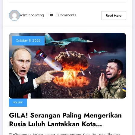
Adminpapteng
0 Comments
Read More
October 11, 2025
POLITIK
GILA! Serangan Paling Mengerikan
Rusia Luluh Lantakkan Kota
Terpenting Ukraina, Zelensky
"\nSerangan terbaru yang mengguncang Kyiv, ibu kota Ukraina,