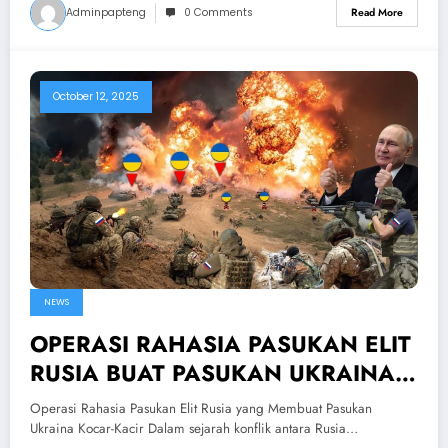
Adminpapteng
0 Comments
Read More
October 12, 2025
NEWS
OPERASI RAHASIA PASUKAN ELIT
RUSIA BUAT PASUKAN UKRAINA
KOCAR-KACIR! Kemampuan FSB
Operasi Rahasia Pasukan Elit Rusia yang Membuat Pasukan
Rusia Mematikan
Ukraina Kocar-Kacir Dalam sejarah konflik antara Rusia…