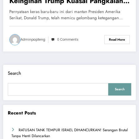
Keinginan Trump Kuasai Pangkalan
Udara! Siap Konfrontasi Skala Penuh
Pernyataan keras baru-baru ini dari mantan Presiden Amerika
Serikat, Donald Trump, telah memicu gelombang ketegangan…
Adminpapteng
0 Comments
Read More
Search
Search
Recent Posts
RATUSAN TANK TEMPUR ISRAEL DIHANCURKAN! Serangan Brutal
Tanpa Henti Dilancarkan