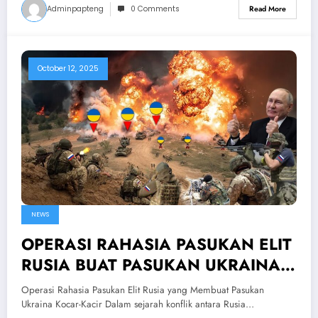
Adminpapteng
0 Comments
Read More
October 12, 2025
NEWS
OPERASI RAHASIA PASUKAN ELIT
RUSIA BUAT PASUKAN UKRAINA
KOCAR-KACIR! Kemampuan FSB
Operasi Rahasia Pasukan Elit Rusia yang Membuat Pasukan
Rusia Mematikan
Ukraina Kocar-Kacir Dalam sejarah konflik antara Rusia…