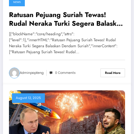
NEWS
Ratusan Pejuang Suriah Tewas!
Rudal Neraka Turki Segera Balaskan
Dendam Suriah
[{"blockName":"core/heading","attrs":
{"level":1},"innerHTML":"Ratusan Pejuang Suriah Tewas! Rudal
Neraka Turki Segera Balaskan Dendam Suriah","innerContent":
["Ratusan Pejuang Suriah Tewas! Rudal…
Adminpapteng
0 Comments
Read More
August 12, 2025