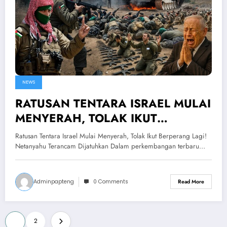
NEWS
RATUSAN TENTARA ISRAEL MULAI
MENYERAH, TOLAK IKUT
BERPERANG LAGI! Netanyahu
Ratusan Tentara Israel Mulai Menyerah, Tolak Ikut Berperang Lagi!
Terancam Dijatuhkan
Netanyahu Terancam Dijatuhkan Dalam perkembangan terbaru…
Adminpapteng
0 Comments
Read More
Posts
1
2