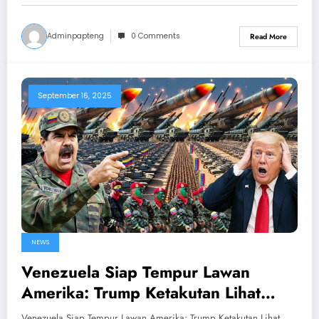
Adminpapteng
0 Comments
Read More
September 16, 2025
NEWS
Venezuela Siap Tempur Lawan
Amerika: Trump Ketakutan Lihat
Kekuatan Militer Venezuela
Venezuela Siap Tempur Lawan Amerika: Trump Ketakutan Lihat