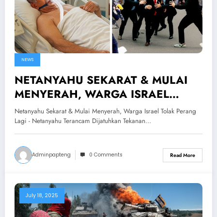
NEWS
NETANYAHU SEKARAT & MULAI
MENYERAH, WARGA ISRAEL
TOLAK PERANG LAGI!?Netanyahu
Netanyahu Sekarat & Mulai Menyerah, Warga Israel Tolak Perang
Terancam Dijatuhkan
Lagi - Netanyahu Terancam Dijatuhkan Tekanan…
Adminpapteng
0 Comments
Read More
July 18, 2025