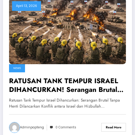
April 13, 2026
NEWS
RATUSAN TANK TEMPUR ISRAEL
DIHANCURKAN! Serangan Brutal
Tanpa Henti Dilancarkan
Ratusan Tank Tempur Israel Dihancurkan: Serangan Brutal Tanpa
Henti Dilancarkan Konflik antara Israel dan Hizbullah…
Adminpapteng
0 Comments
Read More