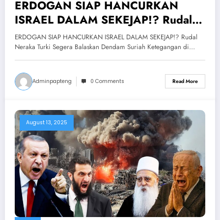
ERDOGAN SIAP HANCURKAN
ISRAEL DALAM SEKEJAP!? Rudal
Neraka Turki Segera Balaskan
ERDOGAN SIAP HANCURKAN ISRAEL DALAM SEKEJAP!? Rudal
Dendam Suriah
Neraka Turki Segera Balaskan Dendam Suriah Ketegangan di…
Adminpapteng
0 Comments
Read More
August 13, 2025