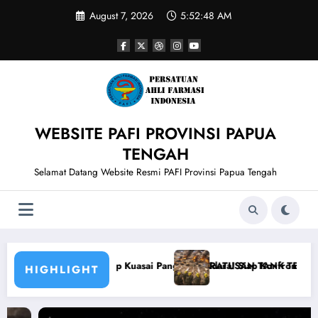
Skip
August 7, 2026
5:52:48 AM
to
content
WEBSITE PAFI PROVINSI PAPUA
TENGAH
Selamat Datang Website Resmi PAFI Provinsi Papua Tengah
kutan
inginan Trump Kuasai Pangkalan Udara! Siap Konfrontasi Skala Penuh
RATUSAN TANK TEMPUR ISRAEL DIH
HIGHLIGHT