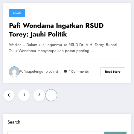
NEWS
May 29, 2025
Pafi Wondama Ingatkan RSUD
Torey: Jauhi Politik
Wasior – Dalam kunjungannya ke RSUD Dr. A.H. Torey, Bupati
Teluk Wondama menyampaikan pesan penting…
Pafipaputengahprovinsi
1 Comments
Read More
Posts
…
1
3
4
pagination
Search