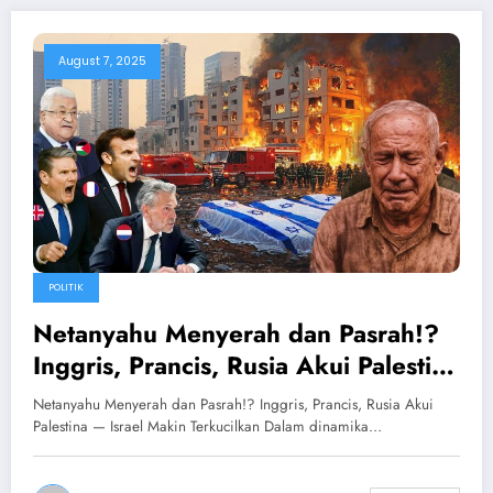
August 7, 2025
POLITIK
Netanyahu Menyerah dan Pasrah!?
Inggris, Prancis, Rusia Akui Palestina
— Israel Makin Terkucilkan
Netanyahu Menyerah dan Pasrah!? Inggris, Prancis, Rusia Akui
Palestina — Israel Makin Terkucilkan Dalam dinamika…