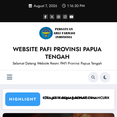
Skip
August 7, 2026
1:16:32 PM
to
content
WEBSITE PAFI PROVINSI PAPUA
TENGAH
Selamat Datang Website Resmi PAFI Provinsi Papua Tengah
an Nuklir Iran
BENAR DIHANCURKAN! Senjata Buatan Korut yang Digunakan Rusia 
Iran Meluncurkan Satel
HIGHLIGHT