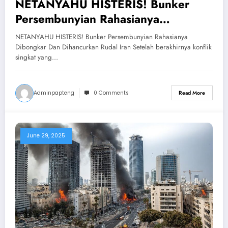
NETANYAHU HISTERIS! Bunker
Persembunyian Rahasianya
Dibongkar Dan Dihancurkan Rudal
NETANYAHU HISTERIS! Bunker Persembunyian Rahasianya
Iran
Dibongkar Dan Dihancurkan Rudal Iran Setelah berakhirnya konflik
singkat yang…
Adminpapteng
0 Comments
Read More
June 29, 2025