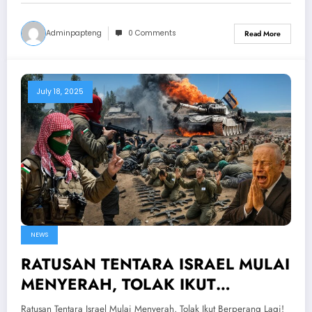
Adminpapteng
0 Comments
Read More
July 18, 2025
NEWS
RATUSAN TENTARA ISRAEL MULAI
MENYERAH, TOLAK IKUT
BERPERANG LAGI! Netanyahu
Ratusan Tentara Israel Mulai Menyerah, Tolak Ikut Berperang Lagi!