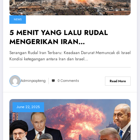
NEWS
5 MENIT YANG LALU RUDAL
MENGERIKAN IRAN
DILUNCURKAN – Keadaan Darurat
Serangan Rudal Iran Terbaru: Keadaan Darurat Memuncak di Israel
Israel Mencekam
Kondisi ketegangan antara Iran dan Israel…
Adminpapteng
0 Comments
Read More
June 22, 2025