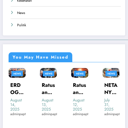
Kesehatan
News
Politik
You May Have Missed
NEWS
NEWS
NEWS
NEWS
NETA
RATU
Ratus
Ratus
NYA
SAN
an
an
HU
TENT
Pejua
Tenta
July
July
August
August
31,
18,
13,
12,
SEK
ARA
ng
ra
2025
2025
2025
2025
ARAT
ISRA
Suria
Ukrai
adminpapteng
adminpapteng
g
adminpapteng
adminpapteng
&
EL
h
na
MUL
MUL
Tewa
Tewa