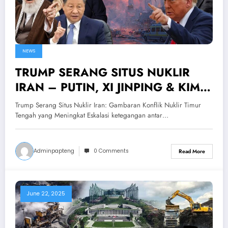
NEWS
TRUMP SERANG SITUS NUKLIR
IRAN – PUTIN, XI JINPING & KIM
JONG UN MURKA! Nuklir Iran Siap
Trump Serang Situs Nuklir Iran: Gambaran Konflik Nuklir Timur
Meluncur
Tengah yang Meningkat Eskalasi ketegangan antar…
Adminpapteng
0 Comments
Read More
June 22, 2025