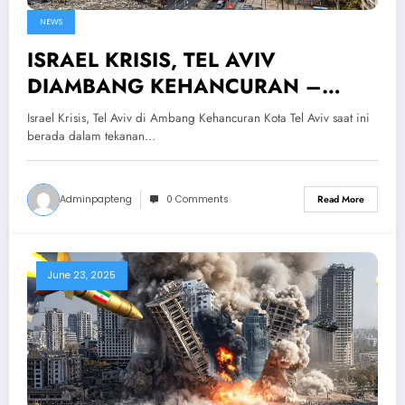
NEWS
ISRAEL KRISIS, TEL AVIV
DIAMBANG KEHANCURAN –
Ribuan Warga Israel Menderita Efek
Israel Krisis, Tel Aviv di Ambang Kehancuran Kota Tel Aviv saat ini
Serangan Rudal…
berada dalam tekanan…
Adminpapteng
0 Comments
Read More
June 23, 2025