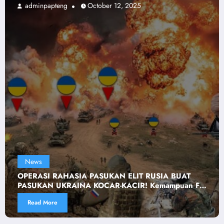
adminpapteng
April 13, 2026
News
 BUAT
RATUSAN TANK TEMPUR ISRAEL DIHANC
mpuan FSB
Serangan Brutal Tanpa Henti Dilancarkan
Read More