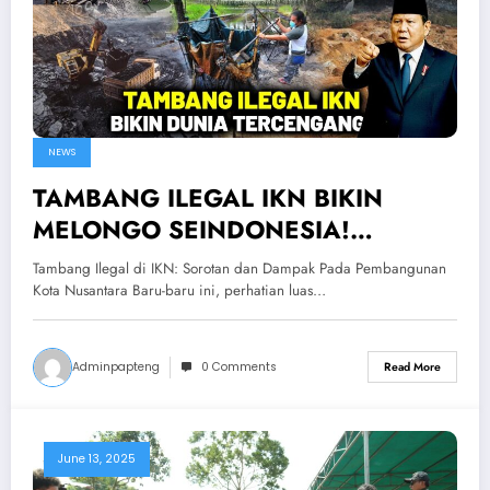
NEWS
TAMBANG ILEGAL IKN BIKIN
MELONGO SEINDONESIA!
Prabowo Marah Besar Lihat
Tambang Ilegal di IKN: Sorotan dan Dampak Pada Pembangunan
Kelakuan Penambang Nakal
Kota Nusantara Baru-baru ini, perhatian luas…
Adminpapteng
0 Comments
Read More
June 13, 2025