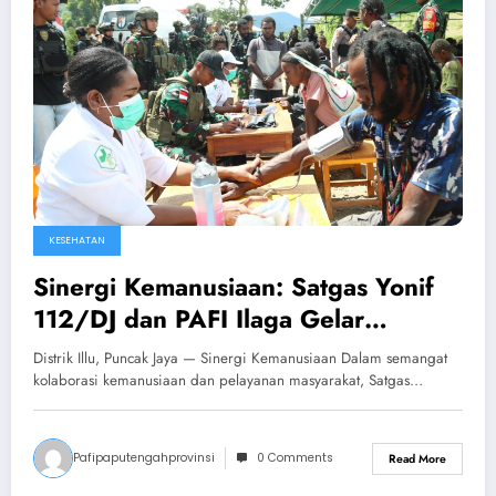
KESEHATAN
Sinergi Kemanusiaan: Satgas Yonif
112/DJ dan PAFI Ilaga Gelar
Pengobatan Gratis di Distrik Illu,
Distrik Illu, Puncak Jaya — Sinergi Kemanusiaan Dalam semangat
Papua Tengah
kolaborasi kemanusiaan dan pelayanan masyarakat, Satgas…
Pafipaputengahprovinsi
0 Comments
Read More