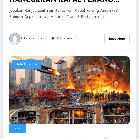
AMERIKA!? Ratusan Angkatan Laut
Jebakan Ranjau Laut Iran Hancurkan Kapal Perang Amerika?
Amerika Tewas?
Ratusan Angkatan Laut Amerika Tewas? Berita terkini…
Adminpapteng
0 Comments
Read More
July 14, 2025
NEWS