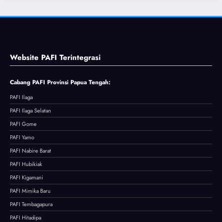
AI
AI
s!
s!?
MEN
MEN
Ruda
Situa
YER
YER
l
si
AH,
AH,
Nera
Mem
Website PAFI Terintegrasi
WAR
TOL
ka
anas
GA
AK
Turki
Rusia
Cabang PAFI Provinsi Papua Tengah:
ISRA
IKUT
Sege
vs
EL
BERP
ra
Ukrai
PAFI Ilaga
TOL
ERA
Balas
na
PAFI Ilaga Selatan
AK
NG
kan
PAFI Gome
PERA
LAGI
Dend
PAFI Yamo
NG
!
am
PAFI Nabire Barat
LAGI
Neta
Suria
PAFI Hubikiak
!?
nyah
h
PAFI Kigamani
Neta
u
PAFI Mimika Baru
nyah
Teran
PAFI Tembagapura
u
cam
PAFI Hitadipa