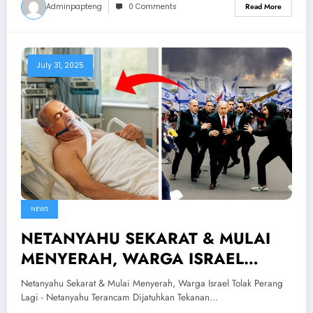
Adminpapteng
0 Comments
Read More
July 31, 2025
NEWS
NETANYAHU SEKARAT & MULAI
MENYERAH, WARGA ISRAEL
TOLAK PERANG LAGI!?Netanyahu
Netanyahu Sekarat & Mulai Menyerah, Warga Israel Tolak Perang
Terancam Dijatuhkan
Lagi - Netanyahu Terancam Dijatuhkan Tekanan…