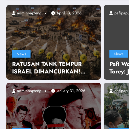
 13, 2026
adminpapteng
April 13, 2026
pafipapu
News
News
RATUSAN TANK TEMPUR
Pafi W
ISRAEL DIHANCURKAN!
Torey: 
Serangan Brutal Tanpa Henti
Dilancarkan
adminpapteng
January 31, 2026
pafipapu
NK TEMPUR ISRAEL