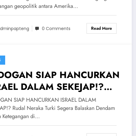
SIA Semakin Tegang
angan geopolitik antara Amerika…
Read More
dminpapteng
0 Comments
S
DOGAN SIAP HANCURKAN
RAEL DALAM SEKEJAP!?
al Neraka Turki Segera
GAN SIAP HANCURKAN ISRAEL DALAM
laskan Dendam Suriah
AP!? Rudal Neraka Turki Segera Balaskan Dendam
h Ketegangan di…