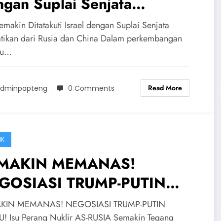
gan Suplai Senjata
atikan dari Rusia dan China
emakin Ditatakuti Israel dengan Suplai Senjata
ikan dari Rusia dan China Dalam perkembangan
ru…
Read More
dminpapteng
0 Comments
IK
MAKIN MEMANAS!
GOSIASI TRUMP-PUTIN
TU! Isu Perang Nuklir AS-
KIN MEMANAS! NEGOSIASI TRUMP-PUTIN
! Isu Perang Nuklir AS-RUSIA Semakin Tegang