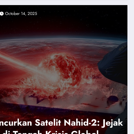
adminpapteng
October 12, 2025
News
: Jejak
OPERASI RAHASI