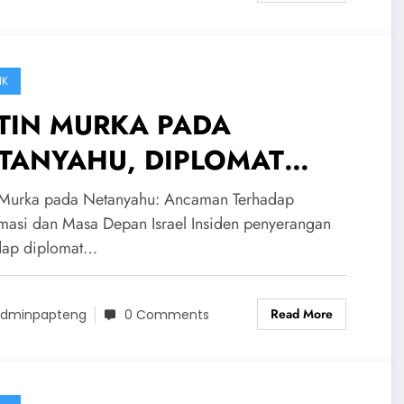
IK
TIN MURKA PADA
TANYAHU, DIPLOMAT
SIA DISERANG! Israel
 Murka pada Netanyahu: Ancaman Terhadap
rancam Dihancurkan Rusia
masi dan Masa Depan Israel Insiden penyerangan
dap diplomat…
Read More
dminpapteng
0 Comments