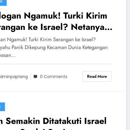
IK
dogan Ngamuk! Turki Kirim
rangan ke Israel? Netanyahu
nik Dikepung Kecaman Dunia
an Ngamuk! Turki Kirim Serangan ke Israel?
yahu Panik Dikepung Kecaman Dunia Ketegangan
wasan…
Read More
dminpapteng
0 Comments
S
n Semakin Ditatakuti Israel