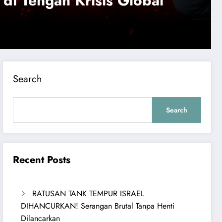
al
RUSIA BUAT PAS
KOCAR-KACIR! Ke
Read More
Mematikan
Search
Search
Recent Posts
RATUSAN TANK TEMPUR ISRAEL
DIHANCURKAN! Serangan Brutal Tanpa Henti
Dilancarkan