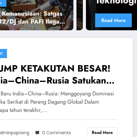
Teknologi di Tengah Krisis Glob
n
i Kemanusiaan: Satgas
Read More
12/DJ dan PAFI Ilaga
Pengobatan Gratis di
 Illu, Papua Tengah
IK
UMP KETAKUTAN BESAR!
dia–China–Rusia Satukan
kuatan Lawan AS Dalam
 Baru India–China–Rusia: Menggoyang Dominasi
rang Dagang
ka Serikat di Perang Dagang Global Dalam
apa tahun terakhir,…
Read More
dminpapteng
0 Comments