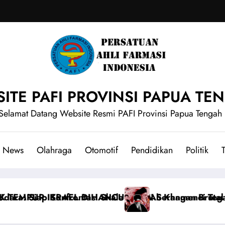
ITE PAFI PROVINSI PAPUA TE
Selamat Datang Website Resmi PAFI Provinsi Papua Tengah
News
Olahraga
Otomotif
Pendidikan
Politik
T
anpa Henti Dilancarkan
gaskan Tidak Akan Tunduk pada Amerika Serikat di Te
KOTA KYIV BENAR-