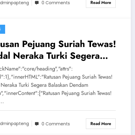
Read More
dminpapteng
0 Comments
S
usan Pejuang Suriah Tewas!
al Neraka Turki Segera
laskan Dendam Suriah
ockName":"core/heading","attrs":
el":1},"innerHTML":"Ratusan Pejuang Suriah Tewas!
 Neraka Turki Segera Balaskan Dendam
h","innerContent":["Ratusan Pejuang Suriah Tewas!
l…
Read More
dminpapteng
0 Comments