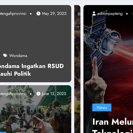
tengahprovinsi
adminpapteng
May 29, 2025
October 14, 2025
Wondama
ondama Ingatkan RSUD
Jauhi Politik
tengahprovinsi
June 13, 2025
News
Iran Meluncurkan Satelit Nahid-2